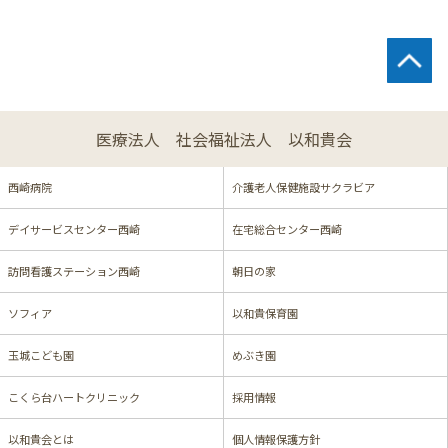
医療法人 社会福祉法人 以和貴会
西崎病院
介護老人保健施設サクラビア
デイサービスセンター西崎
在宅総合センター西崎
訪問看護ステーション西崎
朝日の家
ソフィア
以和貴保育園
玉城こども園
めぶき園
こくら台ハートクリニック
採用情報
以和貴会とは
個人情報保護方針