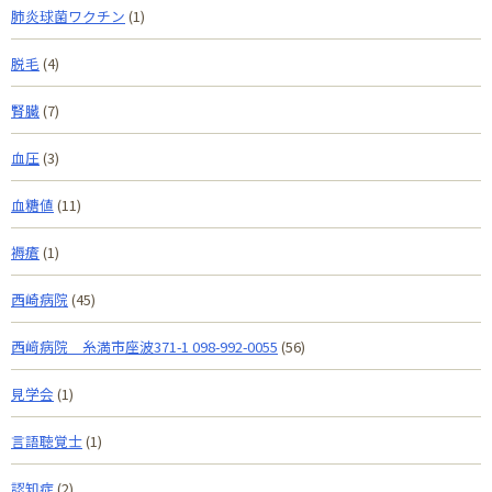
肺炎球菌ワクチン
(1)
脱毛
(4)
腎臓
(7)
血圧
(3)
血糖値
(11)
褥瘡
(1)
西崎病院
(45)
西﨑病院 糸満市座波371-1 098-992-0055
(56)
見学会
(1)
言語聴覚士
(1)
認知症
(2)