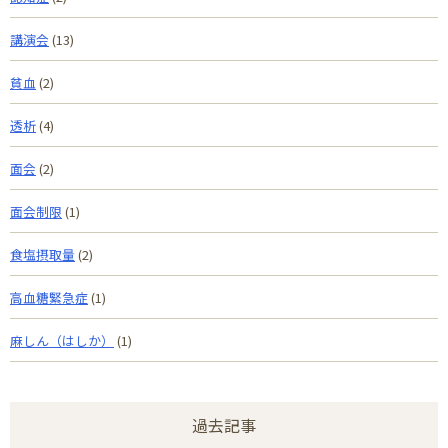
講演会
(13)
貧血
(2)
透析
(4)
面会
(2)
面会制限
(1)
食塩摂取量
(2)
高血糖緊急症
(1)
麻しん（はしか）
(1)
過去記事