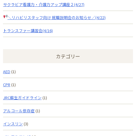
サクラビア看護力・介護力アップ講座２(4/27)
＼リハビリスタッフ向け 就職説明会のお知らせ
／(4/22)
トランスファー講習会(4/16)
カテゴリー
AED
(1)
CPR
(1)
JRC蘇生ガイドライン
(1)
アルコール依存症
(1)
インスリン
(3)