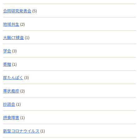
合同研究発表会
(5)
地域共生
(2)
大腸CT検査
(1)
学会
(3)
寄贈
(1)
尿たんぱく
(3)
帯状疱疹
(2)
抄読会
(1)
摂食障害
(1)
新型コロナウイルス
(1)