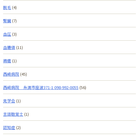
脱毛
(4)
腎臓
(7)
血圧
(3)
血糖値
(11)
褥瘡
(1)
西崎病院
(45)
西﨑病院 糸満市座波371-1 098-992-0055
(56)
見学会
(1)
言語聴覚士
(1)
認知症
(2)