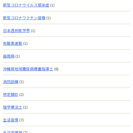
新型コロナウイルス感染症
(1)
新型コロナワクチン接種
(1)
日本透析医学界
(1)
有酸素運動
(1)
歯周病
(1)
沖縄県地域糖尿病療養指導士
(8)
消防訓練
(1)
特定健診
(2)
理学療法士
(1)
生活習慣
(7)
生活習慣病
(7)