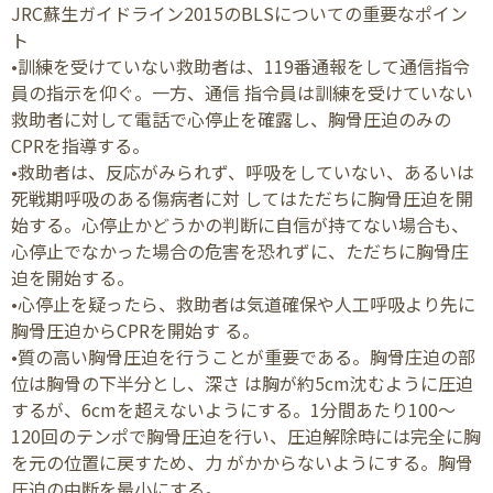
JRC蘇生ガイドライン2015のBLSについての重要なポイン
ト
•訓練を受けていない救助者は、119番通報をして通信指令
員の指示を仰ぐ。一方、通信 指令員は訓練を受けていない
救助者に対して電話で心停止を確露し、胸骨圧迫のみの
CPRを指導する。
•救助者は、反応がみられず、呼吸をしていない、あるいは
死戦期呼吸のある傷病者に対 してはただちに胸骨圧迫を開
始する。心停止かどうかの判断に自信が持てない場合も、
心停止でなかった場合の危害を恐れずに、ただちに胸骨庄
迫を開始する。
•心停止を疑ったら、救助者は気道確保や人工呼吸より先に
胸骨圧迫からCPRを開始す る。
•質の高い胸骨圧迫を行うことが重要である。胸骨庄迫の部
位は胸骨の下半分とし、深さ は胸が約5cm沈むように圧迫
するが、6cmを超えないようにする。1分間あたり100〜
120回のテンポで胸骨圧迫を行い、圧迫解除時には完全に胸
を元の位置に戻すため、力 がかからないようにする。胸骨
圧迫の中断を最小にする。