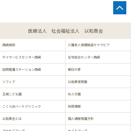
医療法人 社会福祉法人 以和貴会
西崎病院
介護老人保健施設サクラビア
デイサービスセンター西崎
在宅総合センター西崎
訪問看護ステーション西崎
朝日の家
ソフィア
以和貴保育園
玉城こども園
めぶき園
こくら台ハートクリニック
採用情報
以和貴会とは
個人情報保護方針
アクセスマップ
サイトマップ