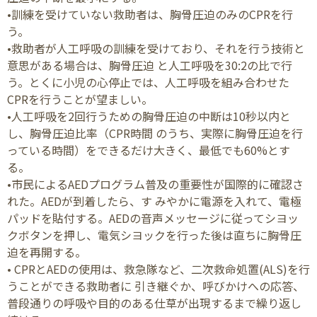
•訓練を受けていない救助者は、胸骨圧迫のみのCPRを行
う。
•救助者が人工呼吸の訓練を受けており、それを行う技術と
意思がある場合は、胸骨圧迫 と人工呼吸を30:2の比で行
う。とくに小児の心停止では、人工呼吸を組み合わせた
CPRを行うことが望ましい。
•人工呼吸を2回行うための胸骨圧迫の中断は10秒以内と
し、胸骨圧迫比率（CPR時間 のうち、実際に胸骨圧迫を行
っている時間）をできるだけ大きく、最低でも60%とす
る。
•市民によるAEDプログラム普及の重要性が国際的に確認さ
れた。AEDが到着したら、す みやかに電源を入れて、電極
パッドを貼付する。AEDの音声メッセージに従ってシヨッ
クボタンを押し、電気シヨックを行った後は直ちに胸骨圧
迫を再開する。
• CPRとAEDの使用は、救急隊など、二次救命処置(ALS)を行
うことができる救助者に 引き継ぐか、呼びかけへの応答、
普段通りの呼吸や目的のある仕草が出現するまで繰り返し