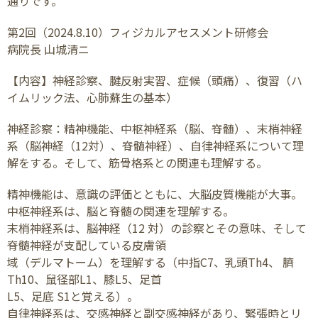
通りです。
第2回（2024.8.10）フィジカルアセスメント研修会
病院長 山城清ニ
【内容】神経診察、腱反射実習、症候（頭痛）、復習（ハ
イムリック法、心肺蘇生の基本）
神経診察：精神機能、中枢神経系（脳、脊髄）、末梢神経
系（脳神経（12対）、脊髄神経）、自律神経系について理
解をする。そして、筋骨格系との関連も理解する。
精神機能は、意識の評価とともに、大脳皮質機能が大事。
中枢神経系は、脳と脊髄の関連を理解する。
末梢神経系は、脳神経（12 対）の診察とその意味、そして
脊髄神経が支配している皮膚領
域（デルマトーム）を理解する（中指C7、乳頭Th4、 臍
Th10、鼠径部L1、膝L5、足首
L5、足底 S1と覚える）。
自律神経系は、交感神経と副交感神経があり、緊張時とリ