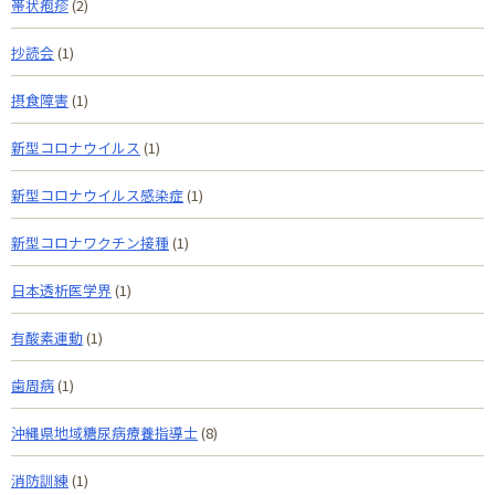
帯状疱疹
(2)
抄読会
(1)
摂食障害
(1)
新型コロナウイルス
(1)
新型コロナウイルス感染症
(1)
新型コロナワクチン接種
(1)
日本透析医学界
(1)
有酸素運動
(1)
歯周病
(1)
沖縄県地域糖尿病療養指導士
(8)
消防訓練
(1)