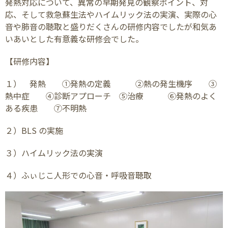
発熱対応について、異常の早期発見の観察ポイント、対
応、そして救急蘇生法やハイムリック法の実演、実際の心
音や肺音の聴取と盛りだくさんの研修内容でしたが和気あ
いあいとした有意義な研修会でした。
【研修内容】
１） 発熱 ①発熱の定義 ②熱の発生機序 ③
熱中症 ④診断アプローチ ⑤治療 ⑥発熱のよく
ある疾患 ⑦不明熱
２）
BLS
の実施
３）ハイムリック法の実演
４）ふぃじこ人形での心音・呼吸音聴取