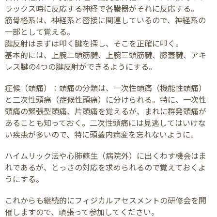
ラックス時に反応する神経で各臓器がそれに反応する。
筋骨格系は、神経系と密接に関連しているので、神経系の
一部として覚える。
腱反射はまずは叩く腱を探し、そこを正確に叩く。
基本的には、上腕二頭筋腱、上腕三頭筋腱、膝蓋腱、アキ
レス腱の4つの腱反射ができるようにする。
症候（頭痛）：頭痛の分類は、一次性頭痛（機能性頭痛）
と二次性頭痛（症候性頭痛）に分けられる。特に、一次性
頭痛の緊張型頭痛、片頭痛を覚えるが、まれに群発頭痛が
あることも知っておく。二次性頭痛には見逃してはいけな
い疾患が多いので、特に頭蓋内病変を忘れないように。
ハイムリック法や心肺蘇生（病院外）に出くわす機会はま
れであるが、とっさの対応を求められるので覚えておくよ
うにする。
これからも継続的にフィジカルアセスメントの研修会を開
催しますので、頑張って参加してください。