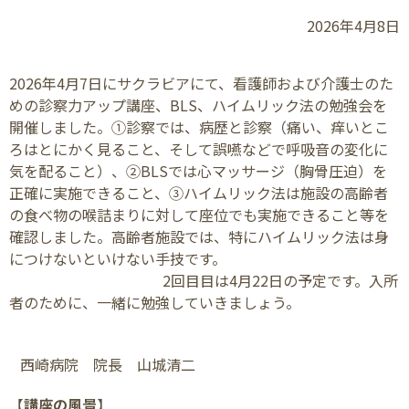
2026年4月8日
2026
年
4
月
7
日にサクラビアにて、看護師および介護士のた
めの診察力アップ講座、
BLS
、ハイムリック法の勉強会を
開催しました。①診察では、病歴と診察（痛い、痒いとこ
ろはとにかく見ること、そして誤嚥などで呼吸音の変化に
気を配ること）、②
BLS
では心マッサージ（胸骨圧迫）を
正確に実施できること、③ハイムリック法は施設の高齢者
の食べ物の喉詰まりに対して座位でも実施できること等を
確認しました。高齢者施設では、特にハイムリック法は身
につけないといけない手技です。
2
回目目は
4
月
22
日の予定です。入所
者のために、一緒に勉強していきましょう。
西崎病院 院長 山城清二
【
講座の風景
】