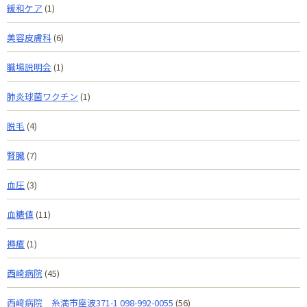
緩和ケア
(1)
美容皮膚科
(6)
職場説明会
(1)
肺炎球菌ワクチン
(1)
脱毛
(4)
腎臓
(7)
血圧
(3)
血糖値
(11)
褥瘡
(1)
西崎病院
(45)
西﨑病院 糸満市座波371-1 098-992-0055
(56)