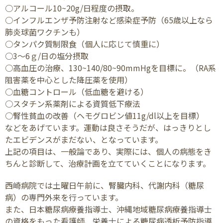
○アルコール10~20g/日程度の摂取。
○インフルエンザ予防注射など感染症予防（65歳以上なら
肺炎球菌ワクチンも）
○タンパク質制限食（個人に応じて慎重に）
○3～6ｇ/日の塩分摂取
○高血圧の治療、130~140/80~90mmHgを目標に。（RA系
阻害薬を中心とした降圧薬を使用）
○血糖コントロール（低血糖を避ける）
○スタチン系薬剤による資質低下療法
○腎性貧血の改善（ヘモグロビン値11g/dl以上を目標）
などをあげています。運動は良さそうだが、はっきりとし
たエビデンスがまだない、となっています。
上記の項目は、一般論であり、実際には、個人の病態をき
ちんと診断して、治療計画を立てていくことになります。
西崎病院では土曜日午前に、腎臓内科、代謝内科（糖尿
病）の専門外来を行っています。
また、日本糖尿病療養指導士、沖縄地域糖尿病療養指導士
の資格をもった看護師、栄養士による糖尿病透析予防指導