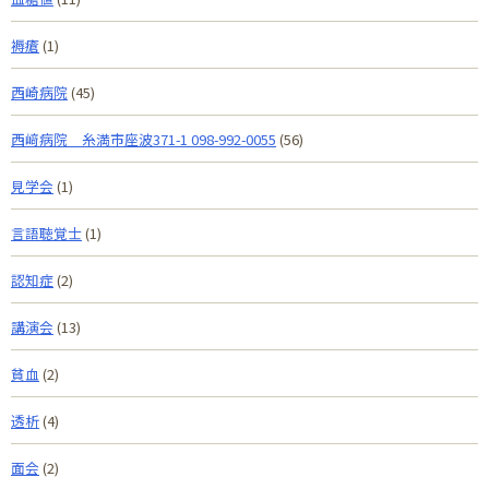
褥瘡
(1)
西崎病院
(45)
西﨑病院 糸満市座波371-1 098-992-0055
(56)
見学会
(1)
言語聴覚士
(1)
認知症
(2)
講演会
(13)
貧血
(2)
透析
(4)
面会
(2)