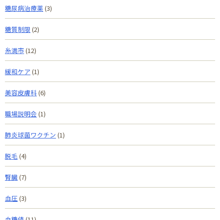
糖尿病治療薬
(3)
糖質制限
(2)
糸満市
(12)
緩和ケア
(1)
美容皮膚科
(6)
職場説明会
(1)
肺炎球菌ワクチン
(1)
脱毛
(4)
腎臓
(7)
血圧
(3)
血糖値
(11)