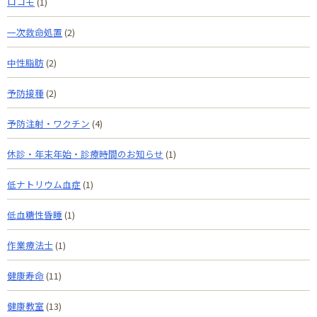
ロコモ
(1)
一次救命処置
(2)
中性脂肪
(2)
予防接種
(2)
予防注射・ワクチン
(4)
休診・年末年始・診療時間のお知らせ
(1)
低ナトリウム血症
(1)
低血糖性昏睡
(1)
作業療法士
(1)
健康寿命
(11)
健康教室
(13)