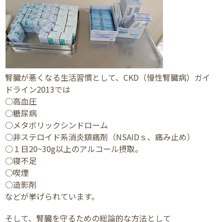
腎臓が悪くなる生活習慣として、CKD（慢性腎臓病）ガイ
ドライン2013では
○高血圧
○糖尿病
○メタボリックシンドローム
○非ステロイド系消炎鎮痛剤（NSAIDｓ、痛み止め）
○１日20~30g以上のアルコール摂取。
○寝不足
○喫煙
○造影剤
などが挙げられています。
そして、腎臓を守るための総論的な方法として