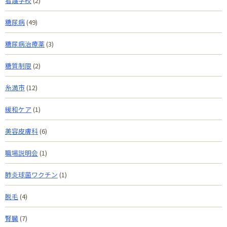
看護学校
(2)
糖尿病
(49)
糖尿病治療薬
(3)
糖質制限
(2)
糸満市
(12)
緩和ケア
(1)
美容皮膚科
(6)
職場説明会
(1)
肺炎球菌ワクチン
(1)
脱毛
(4)
腎臓
(7)