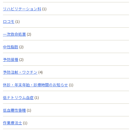
リハビリテーション科
(1)
ロコモ
(1)
一次救命処置
(2)
中性脂肪
(2)
予防接種
(2)
予防注射・ワクチン
(4)
休診・年末年始・診療時間のお知らせ
(1)
低ナトリウム血症
(1)
低血糖性昏睡
(1)
作業療法士
(1)