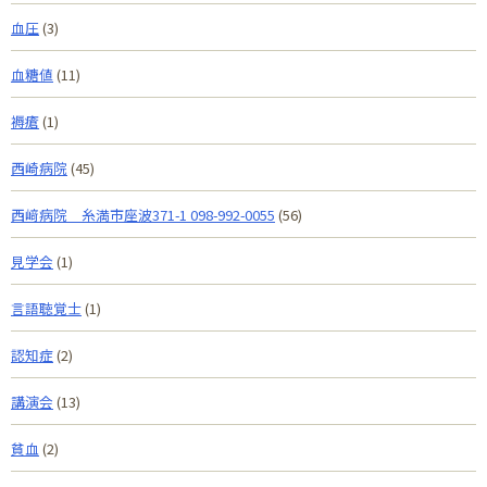
血圧
(3)
血糖値
(11)
褥瘡
(1)
西崎病院
(45)
西﨑病院 糸満市座波371-1 098-992-0055
(56)
見学会
(1)
言語聴覚士
(1)
認知症
(2)
講演会
(13)
貧血
(2)