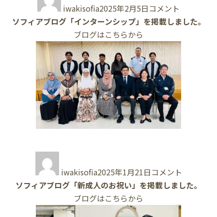
林
稿
稿
フ
iwakisofia
2025年2月5日
コメント
高
者
日:
ィ
ソフィアブログ「インターンシップ」を掲載しました。
校）」
ア
ブログはこちらから
を
ブ
掲
ロ
載
グ
し
「節
ま
分
し
の
た。
鬼
に
退
治」
投
投
ソ
を
稿
稿
フ
iwakisofia
2025年1月21日
コメント
掲
者
日:
ィ
ソフィアブログ「新成人のお祝い」を掲載しました。
載
ア
ブログはこちらから
し
ブ
ま