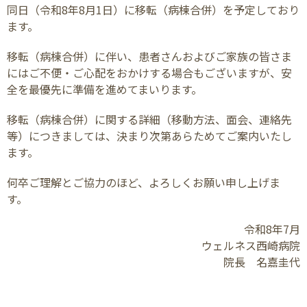
同日（令和
8
年
8
月
1
日）に移転（病棟合併）を予定しており
ます。
移転（病棟合併）に伴い、患者さんおよびご家族の皆さま
にはご不便・ご心配をおかけする場合もございますが、安
全を最優先に準備を進めてまいります。
移転（病棟合併）に関する詳細（移動方法、面会、連絡先
等）につきましては、決まり次第あらためてご案内いたし
ます。
何卒ご理解とご協力のほど、よろしくお願い申し上げま
す。
令和
8
年
7
月
ウェルネス西崎病院
院長 名嘉圭代