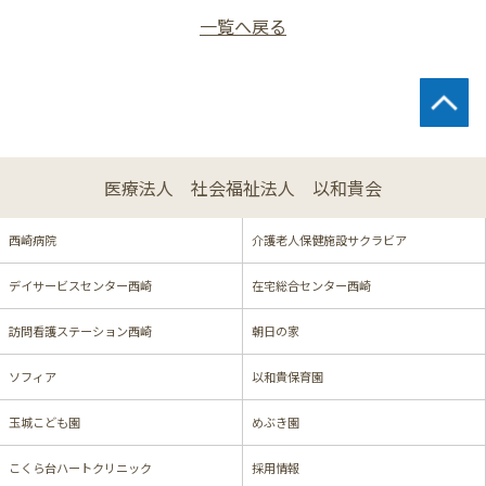
一覧へ戻る
医療法人 社会福祉法人 以和貴会
西崎病院
介護老人保健施設サクラビア
デイサービスセンター西崎
在宅総合センター西崎
訪問看護ステーション西崎
朝日の家
ソフィア
以和貴保育園
玉城こども園
めぶき園
こくら台ハートクリニック
採用情報