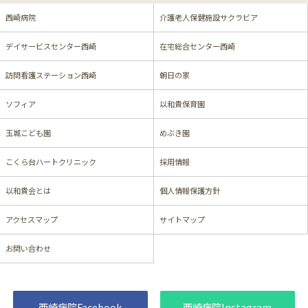
西崎病院
介護老人保健施設サクラビア
デイサービスセンター西崎
在宅総合センター西崎
訪問看護ステーション西崎
朝日の家
ソフィア
以和貴保育園
玉城こども園
めぶき園
こくら台ハートクリニック
採用情報
以和貴会とは
個人情報保護方針
アクセスマップ
サイトマップ
お問い合わせ
西崎病院Facebook
西崎病院Instagram