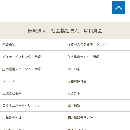
医療法人 社会福祉法人 以和貴会
西崎病院
介護老人保健施設サクラビア
デイサービスセンター西崎
在宅総合センター西崎
訪問看護ステーション西崎
朝日の家
ソフィア
以和貴保育園
玉城こども園
めぶき園
こくら台ハートクリニック
採用情報
以和貴会とは
個人情報保護方針
アクセスマップ
サイトマップ