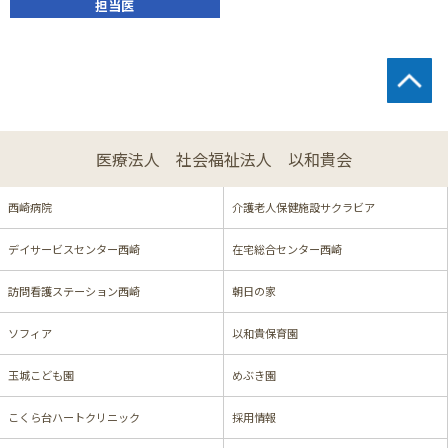
担当医
医療法人 社会福祉法人 以和貴会
西崎病院
介護老人保健施設サクラビア
デイサービスセンター西崎
在宅総合センター西崎
訪問看護ステーション西崎
朝日の家
ソフィア
以和貴保育園
玉城こども園
めぶき園
こくら台ハートクリニック
採用情報