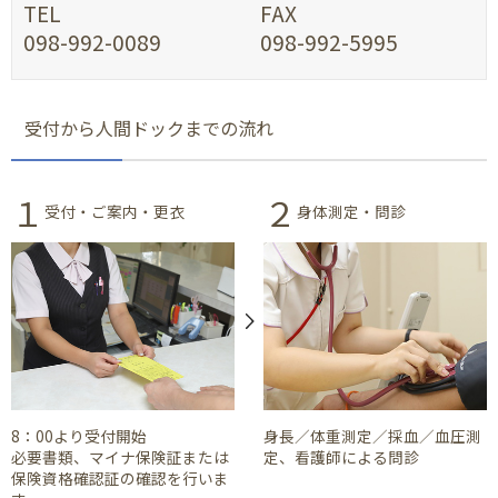
TEL
FAX
098-992-0089
098-992-5995
受付から人間ドックまでの流れ
１
２
受付・ご案内・更衣
身体測定・問診
8：00より受付開始
身長／体重測定／採血／血圧測
必要書類、マイナ保険証または
定、看護師による問診
保険資格確認証の確認を行いま