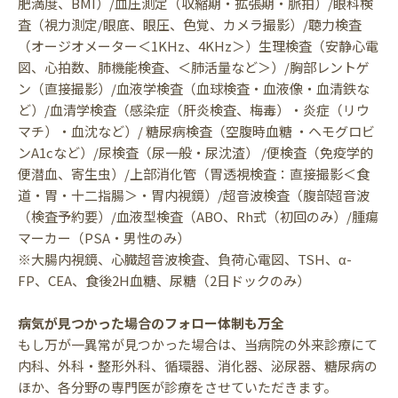
肥満度、BMI）/血圧測定（収縮期・拡張期・脈拍）/眼科検
査（視力測定/眼底、眼圧、色覚、カメラ撮影）/聴力検査
（オージオメーター＜1KHz、4KHz＞）生理検査（安静心電
図、心拍数、肺機能検査、＜肺活量など＞）/胸部レントゲ
ン（直接撮影）/血液学検査（血球検査・血液像・血清鉄な
ど）/血清学検査（感染症（肝炎検査、梅毒）・炎症（リウ
マチ）・血沈など）/ 糖尿病検査（空腹時血糖 ・ヘモグロビ
ンA1cなど）/尿検査（尿一般・尿沈渣） /便検査（免疫学的
便潜血、寄生虫）/上部消化管（胃透視検査：直接撮影＜食
道・胃・十二指腸＞・胃内視鏡）/超音波検査（腹部超音波
（検査予約要）/血液型検査（ABO、Rh式（初回のみ）/腫瘍
マーカー（PSA・男性のみ）
※大腸内視鏡、心臓超音波検査、負荷心電図、TSH、α-
FP、CEA、食後2H血糖、尿糖（2日ドックのみ）
病気が見つかった場合のフォロー体制も万全
もし万が一異常が見つかった場合は、当病院の外来診療にて
内科、外科・整形外科、循環器、消化器、泌尿器、糖尿病の
ほか、各分野の専門医が診療をさせていただきます。