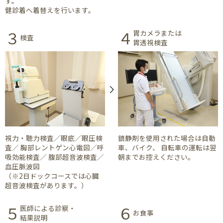
す。
健診着へ着替えを行います。
３
４
胃カメラまたは
検査
胃透視検査
視力・聴力検査／眼底／眼圧検
鎮静剤を使用された場合は自動
査／ 胸部レントゲン心電図／呼
車、バイク、 自転車の運転は翌
吸効能検査／ 腹部超音波検査／
朝までお控えください。
血圧脈波図
（※2日ドックコースでは心臓
超音波検査があります。）
５
６
医師による診察・
お食事
結果説明